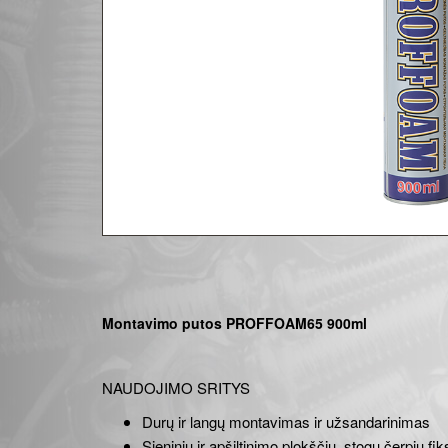
Montavimo putos PROFFOAM65 900ml
NAUDOJIMO SRITYS
Durų ir langų montavimas ir užsandarinimas
Sieninių ir apšiltinimo plokščių, stogų čerpių f