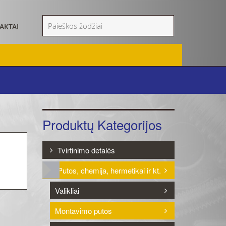
AKTAI
Produktų Kategorijos
Tvirtinimo detalės
Putos, chemija, hermetikai ir kt.
Valikliai
Montavimo putos