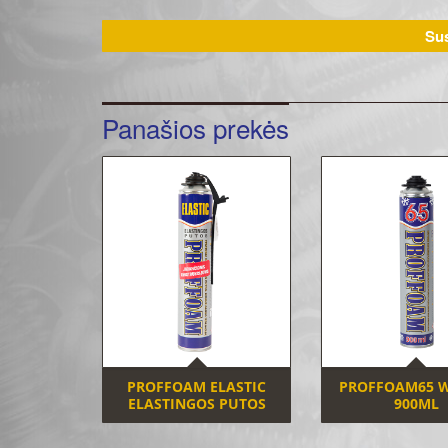
Sus
Panašios prekės
PROFFOAM ELASTIC
PROFFOAM65 W
ELASTINGOS PUTOS
900ML