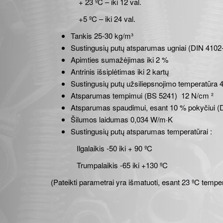
+ 23 ºC – iki 12 val.
+5 ºC – iki 24 val.
Tankis 25-30 kg/m³
Sustingusių putų atsparumas ugniai (DIN 4102
Apimties sumažėjimas iki 2 %
Antrinis išsiplėtimas iki 2 kartų
Sustingusių putų užsiliepsnojimo temperatūra 
Atsparumas tempimui (BS 5241) 12 N/cm ²
Atsparumas spaudimui, esant 10 % pokyčiui (
Šilumos laidumas 0,034 W/m·K
Sustingusių putų atsparumas temperatūrai :
Ilgalaikis -50 iki + 90 ºC
Trumpalaikis -65 iki +130 ºC
(Pateikti parametrai yra išmatuoti, esant 23 ºC tempe