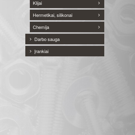
Klijai
Hermetikai, silikonai
Chemija
Darbo sauga
Įrankiai