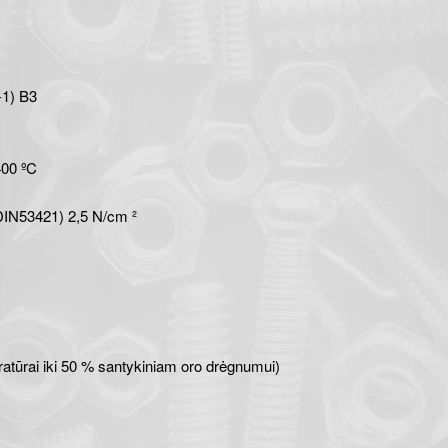
-1) B3
400 ºC
DIN53421) 2,5 N/cm ²
ratūrai iki 50 % santykiniam oro drėgnumui)