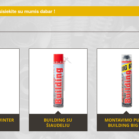
isiekite su mumis dabar !
INTER
BUILDING SU
MONTAVIMO P
ŠIAUDELIU
BUILDING BIG