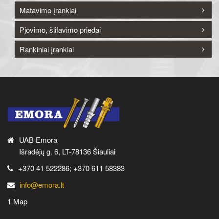
Matavimo įrankiai
Pjovimo, šlifavimo priedai
Rankiniai įrankiai
UAB Emora
Išradėjų g. 6, LT-78136 Šiauliai
+370 41 522286; +370 611 58383
info@emora.lt
1 Map