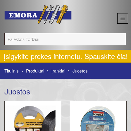
Apie mus
Akcijos
Įsigykite prekes internetu. Spauskite čia!
Naujienos
Titulinis
Produktai
Įrankiai
Juostos
Produktai
Juostos
Kontaktai