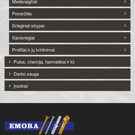
Medsraigčiai
Poveržlės
Srieginiai strypai
Savisriegiai
Profiliai ir jų tvirtinimai
Putos, chemija, hermetikai ir kt.
Darbo sauga
Įrankiai