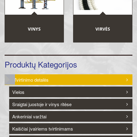
VINYS
VIRVĖS
Produktų Kategorijos
Tvirtinimo detalės
Vielos
Sraigtai juostoje ir vinys ritėse
Ankeriniai varžtai
Kaiščiai įvairiems tvirtinimams