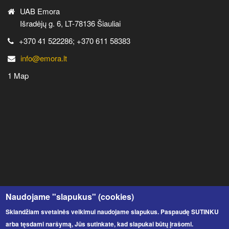
UAB Emora
Išradėjų g. 6, LT-78136 Šiauliai
+370 41 522286; +370 611 58383
info@emora.lt
1 Map
Naudojame "slapukus" (cookies)
Sklandžiam svetainės veikimui naudojame slapukus. Paspaudę SUTINKU
arba tęsdami naršymą, Jūs sutinkate, kad slapukai būtų įrašomi.