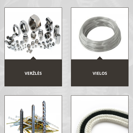
VERŽLĖS
VIELOS