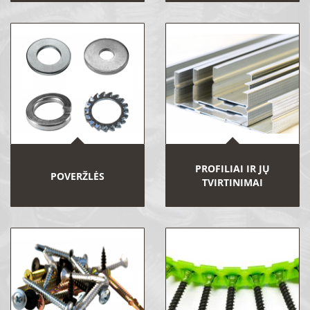
PROFILIAI IR JŲ
POVERŽLĖS
TVIRTINIMAI