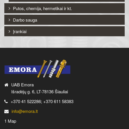
Putos, chemija, hermetikai ir kt.
Darbo sauga
Įrankiai
UAB Emora
Išradėjų g. 6, LT-78136 Šiauliai
+370 41 522286; +370 611 58383
info@emora.lt
1 Map