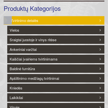
Produktų Kategorijos
Tvirtinimo detalės
Vielos
Sraigtai juostoje ir vinys ritėse
Ankeriniai varžtai
Kaiščiai įvairiems tvirtinimams
Baldinė furnitūra
Apšiltinimo medžiagų tvirtinimai
Kniedės
Laikikliai
Virvės