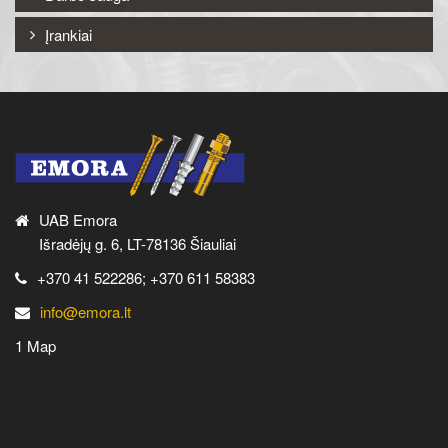
Įrankiai
UAB Emora
Išradėjų g. 6, LT-78136 Šiauliai
+370 41 522286; +370 611 58383
info@emora.lt
1 Map