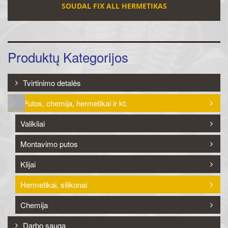
SOUDAL FIX ALL HERMETIKAS
Produktų Kategorijos
Tvirtinimo detalės
Putos, chemija, hermetikai ir kt.
Valikliai
Montavimo putos
Klijai
Hermetikai, silikonai
Chemija
Darbo sauga