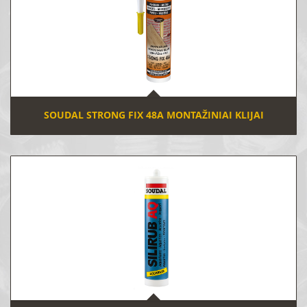
SOUDAL STRONG FIX 48A MONTAŽINIAI KLIJAI