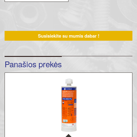
Susisiekite su mumis dabar !
Panašios prekės