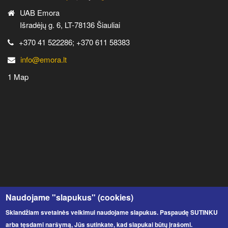
UAB Emora
Išradėjų g. 6, LT-78136 Šiauliai
+370 41 522286; +370 611 58383
info@emora.lt
1 Map
Naudojame "slapukus" (cookies)
Sklandžiam svetainės veikimui naudojame slapukus. Paspaudę SUTINKU
arba tęsdami naršymą, Jūs sutinkate, kad slapukai būtų įrašomi.