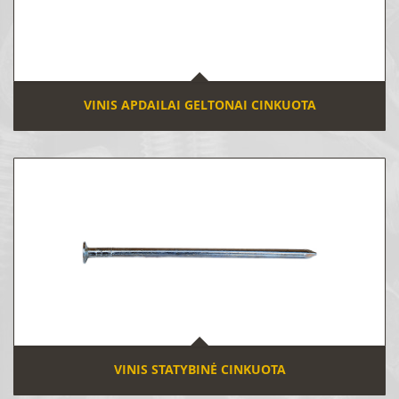
VINIS APDAILAI GELTONAI CINKUOTA
VINIS STATYBINĖ CINKUOTA