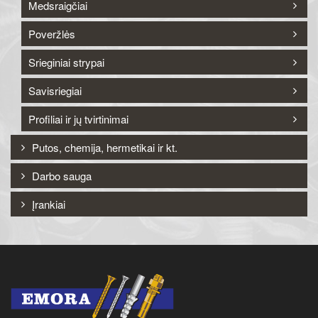
Medsraigčiai
Poveržlės
Srieginiai strypai
Savisriegiai
Profiliai ir jų tvirtinimai
Putos, chemija, hermetikai ir kt.
Darbo sauga
Įrankiai