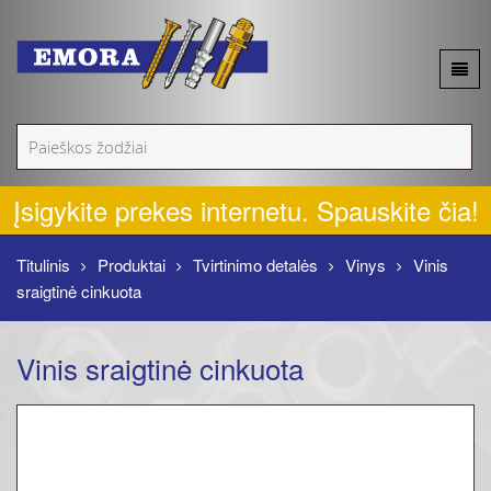
Apie mus
Akcijos
Įsigykite prekes internetu. Spauskite čia!
Naujienos
Titulinis
Produktai
Tvirtinimo detalės
Vinys
Vinis
sraigtinė cinkuota
Produktai
Vinis sraigtinė cinkuota
Kontaktai