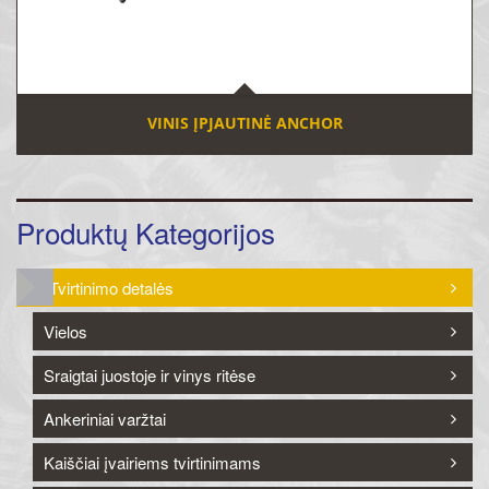
VINIS ĮPJAUTINĖ ANCHOR
Produktų Kategorijos
Tvirtinimo detalės
Vielos
Sraigtai juostoje ir vinys ritėse
Ankeriniai varžtai
Kaiščiai įvairiems tvirtinimams