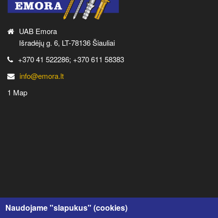
UAB Emora
Išradėjų g. 6, LT-78136 Šiauliai
+370 41 522286; +370 611 58383
info@emora.lt
1 Map
Naudojame "slapukus" (cookies)