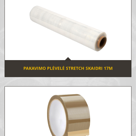
PAKAVIMO PLĖVELĖ STRETCH SKAIDRI 17Μ