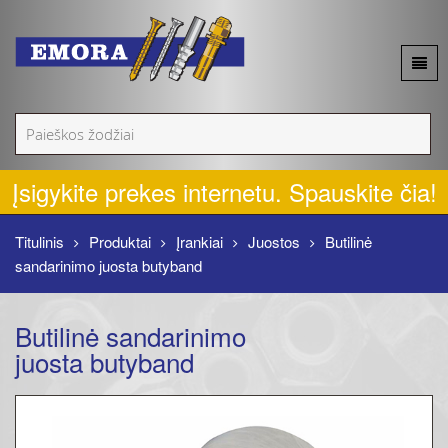
Apie mus
Akcijos
Įsigykite prekes internetu. Spauskite čia!
Naujienos
Titulinis
Produktai
Įrankiai
Juostos
Butilinė
sandarinimo juosta butyband
Produktai
Butilinė sandarinimo
Kontaktai
juosta butyband