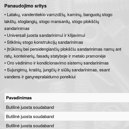
Panaudojimo sritys
• Latakų, vandentiekio vamzdžių, kaminų, banguotų stogo
lakštų, stoglangių, stogo mansardų, stogo plokščių
sandarinimas
• Universali juosta sandarinimui ir klijavimui
• Stiklinių stogo konstrukcijų sandarinimas
• Įtrūkimų bei persidengiančių plokščiu sandarinimas namų ant
ratų, konteinerių, fasadų statyboje ir metalo pramonėje
• Oro vėdinimo ir kondicionavimo sistemų sandarinimas
• Sujungimų, kraštų, jungčių ir siūlių sandarinimas, esant
vandens ir garųnepralaidumo poreikiui
Pavadinimas
Butilinė juosta soudaband
Butilinė juosta soudaband
Butilinė juosta soudaband