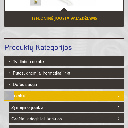
TEFLONINĖ JUOSTA VAMZDŽIAMS
Produktų Kategorijos
Tvirtinimo detalės
Putos, chemija, hermetikai ir kt.
Darbo sauga
Įrankiai
Žymėjimo įrankiai
Grąžtai, sriegikliai, karūnos