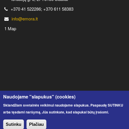
+370 41 522286; +370 611 58383
info@emora.lt
1 Map
Naudojame "slapukus" (cookies)
Sklandžiam svetainės veikimui naudojame slapukus. Paspaudę SUTINKU
arba tęsdami naršymą, Jūs sutinkate, kad slapukai būtų įrašomi.
UAB Emora
© 2020 Visos teisės saugomos.
Sutinku
Plačiau
Apie mus
Akcijos
Naujienos
Produktai
Kontaktai