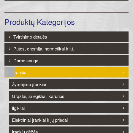
Produktų Kategorijos
Tvirtinimo detalės
Putos, chemija, hermetikai ir kt.
Darbo sauga
Įrankiai
Žymėjimo įrankiai
Grąžtai, sriegikliai, karūnos
Ilgikliai
Elektriniai įrankiai ir jų priedai
Įrankių dėžės