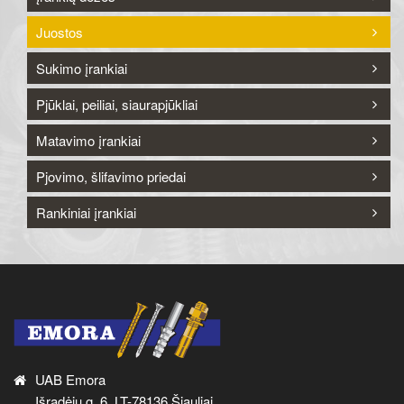
Juostos
Sukimo įrankiai
Pjūklai, peiliai, siaurapjūkliai
Matavimo įrankiai
Pjovimo, šlifavimo priedai
Rankiniai įrankiai
UAB Emora
Išradėjų g. 6, LT-78136 Šiauliai