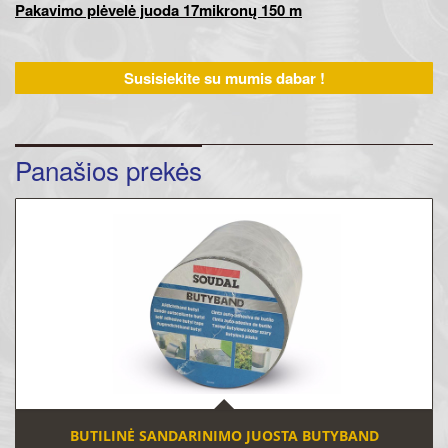
Pakavimo plėvelė juoda 17mikronų 150 m
Susisiekite su mumis dabar !
Panašios prekės
BUTILINĖ SANDARINIMO JUOSTA BUTYBAND