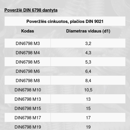
Poveržlė DIN 6798 dantyta
Poveržlės cinkuotos, plačios DIN 9021
Kodas
Diametras vidaus
(d1)
DIN6798 M3
3,2
DIN6798 M4
4,3
DIN6798 M5
5,3
DIN6798 M6
6,4
DIN6798 M8
8,4
DIN6798 M10
10,5
DIN6798 M13
13
DIN6798 M15
15
DIN6798 M17
17
DIN6798 M19
19