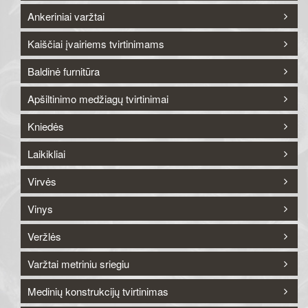
Ankeriniai varžtai
Kaiščiai įvairiems tvirtinimams
Baldinė furnitūra
Apšiltinimo medžiagų tvirtinimai
Kniedės
Laikikliai
Virvės
Vinys
Veržlės
Varžtai metriniu sriegiu
Medinių konstrukcijų tvirtinimas