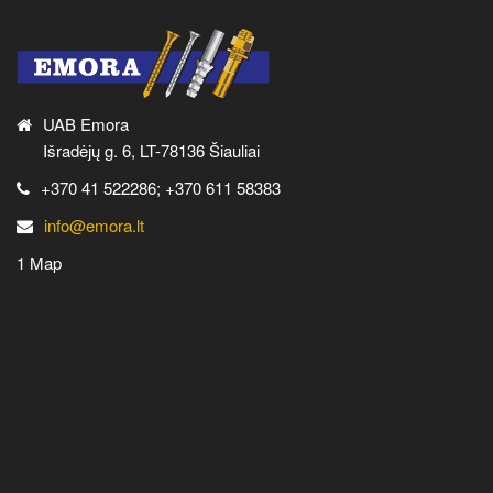
UAB Emora
Išradėjų g. 6, LT-78136 Šiauliai
+370 41 522286; +370 611 58383
info@emora.lt
1 Map