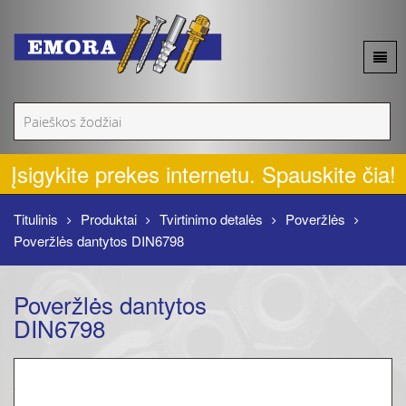
Apie mus
Akcijos
Įsigykite prekes internetu. Spauskite čia!
Naujienos
Titulinis
Produktai
Tvirtinimo detalės
Poveržlės
Poveržlės dantytos DIN6798
Produktai
Poveržlės dantytos
Kontaktai
DIN6798