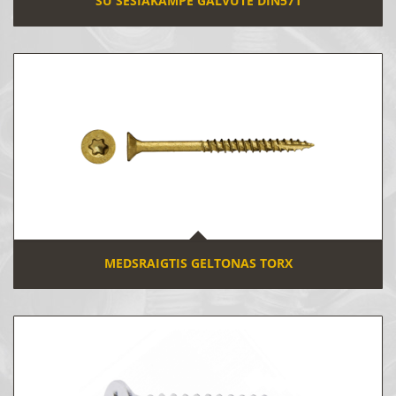
SU ŠEŠIAKAMPE GALVUTE DIN571
MEDSRAIGTIS GELTONAS TORX