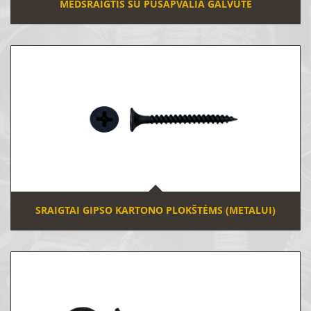
MEDSRAIGTIS SU PUSAPVALIA GALVUTE
SRAIGTAI GIPSO KARTONO PLOKŠTĖMS (METALUI)