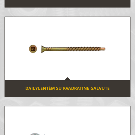
DAILYLENTĖM SU KVADRATINE GALVUTE