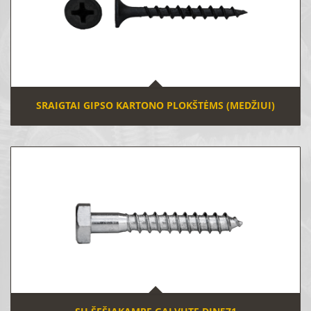
SRAIGTAI GIPSO KARTONO PLOKŠTĖMS (MEDŽIUI)