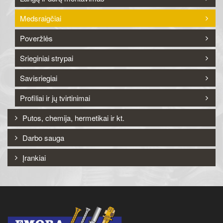
Medsraigčiai
Poveržlės
Srieginiai strypai
Savisriegiai
Profiliai ir jų tvirtinimai
Putos, chemija, hermetikai ir kt.
Darbo sauga
Įrankiai