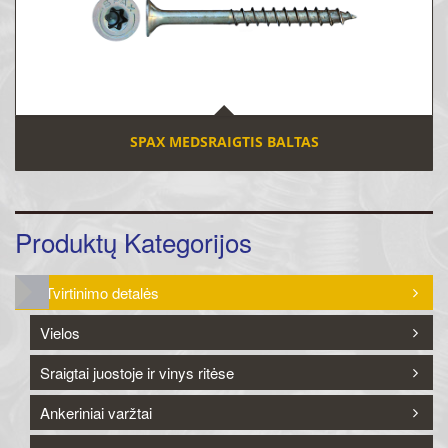
SPAX MEDSRAIGTIS BALTAS
Produktų Kategorijos
Tvirtinimo detalės
Vielos
Sraigtai juostoje ir vinys ritėse
Ankeriniai varžtai