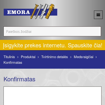
Apie mus
Akcijos
Įsigykite prekes internetu. Spauskite čia!
Naujienos
Titulinis
Produktai
Tvirtinimo detalės
Medsraigčiai
Konfirmatas
Produktai
Konfirmatas
Kontaktai