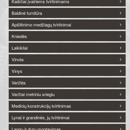
Kaiščiai įvairiems tvirtinimams
Baldinė furnitūra
Apšiltinimo medžiagų tvirtinimai
Kniedės
Laikikliai
Virvės
Vinys
Veržlės
Varžtai metriniu sriegiu
Medinių konstrukcijų tvirtinimas
Lynai ir grandinės, jų tvirtinimai
Langų ir durų montavimas