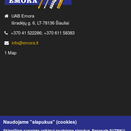
UAB Emora
Išradėjų g. 6, LT-78136 Šiauliai
+370 41 522286; +370 611 58383
info@emora.lt
1 Map
Naudojame "slapukus" (cookies)
Sklandžiam svetainės veikimui naudojame slapukus. Paspaudę SUTINKU