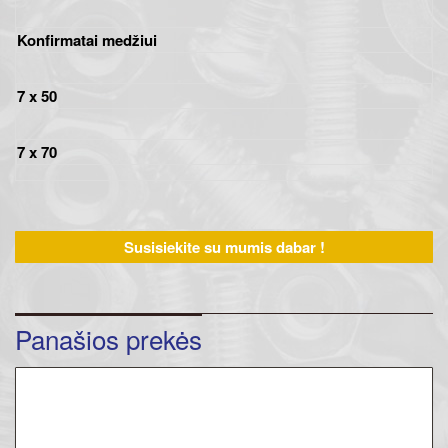
Konfirmatai medžiui
7 x 50
7 x 70
Susisiekite su mumis dabar !
Panašios prekės