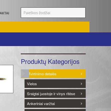
AKTAI
Produktų Kategorijos
Tvirtinimo detalės
Vielos
Sraigtai juostoje ir vinys ritėse
Ankeriniai varžtai