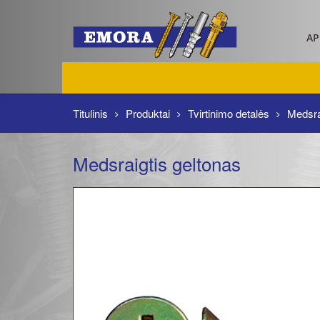
AP
Titulinis
Produktai
Tvirtinimo detalės
Medsra
Medsraigtis geltonas