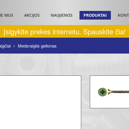
IE MUS
AKCIJOS
NAUJIENOS
PRODUKTAI
KONT
Įsigykite prekes internetu. Spauskite čia!
igčiai
Medsraigtis geltonas