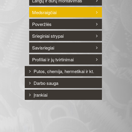
Langų ir durų montavimas
Medsraigčiai
Poveržlės
Srieginiai strypai
Savisriegiai
Profiliai ir jų tvirtinimai
Putos, chemija, hermetikai ir kt.
Darbo sauga
Įrankiai