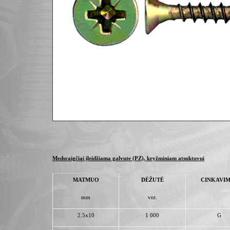
Medsraigčiai įleidžiama galvute (PZ), kryžminiam atsuktuvui
MATMUO
DĖŽUTĖ
CINKAVI
mm
vnt.
2.5x10
1 000
G