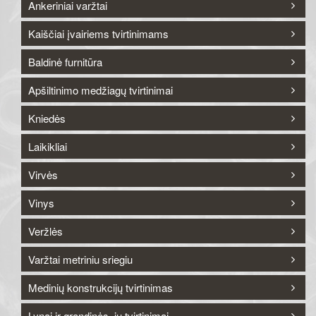
Ankeriniai varžtai
Kaiščiai įvairiems tvirtinimams
Baldinė furnitūra
Apšiltinimo medžiagų tvirtinimai
Kniedės
Laikikliai
Virvės
Vinys
Veržlės
Varžtai metriniu sriegiu
Medinių konstrukcijų tvirtinimas
Lynai ir grandinės, jų tvirtinimai