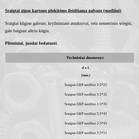
Sraigtai gipso kartono plokštėms įleidžiama galvute (medžiui)
Sraigtai kūgine galvute, kryžminiam atsuktuvui, retu nemetriniu sriegiu,
gale baigiasi aštriu kūgiu.
Plieniniai, juodai fosfatuoti.
Techniniai duomenys
d x L
(mm.)
Sraigtas GKP medžiui 3.5*25
Sraigtas GKP medžiui 3.5*32
Sraigtas GKP medžiui 3.5*35
Sraigtas GKP medžiui 3.5*41
Sraigtas GKP medžiui 3.5*45
Sraigtas GKP medžiui 3.5*51