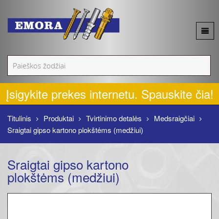
Apie mus
Akcijos
Įsigykite prekes internetu. Spauskite čia!
Naujienos
Titulinis
Produktai
Tvirtinimo detalės
Medsraigčiai
Sraigtai gipso kartono plokštėms (medžiui)
Produktai
Sraigtai gipso kartono
Kontaktai
plokštėms (medžiui)