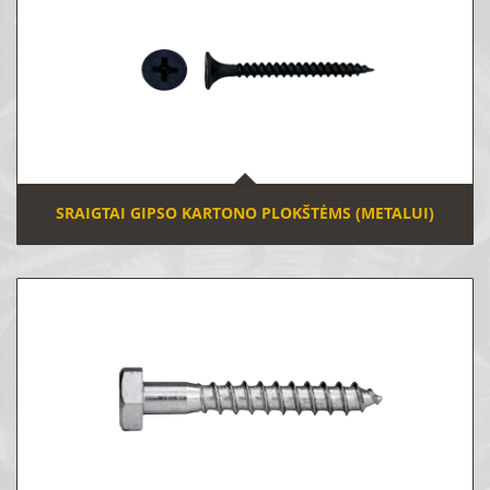
SRAIGTAI GIPSO KARTONO PLOKŠTĖMS (METALUI)