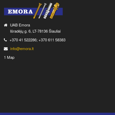
UAB Emora
Išradėjų g. 6, LT-78136 Šiauliai
+370 41 522286; +370 611 58383
info@emora.lt
1 Map