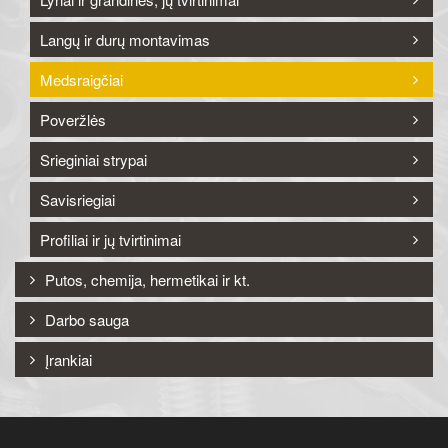
Langų ir durų montavimas
Medsraigčiai
Poveržlės
Srieginiai strypai
Savisriegiai
Profiliai ir jų tvirtinimai
Putos, chemija, hermetikai ir kt.
Darbo sauga
Įrankiai