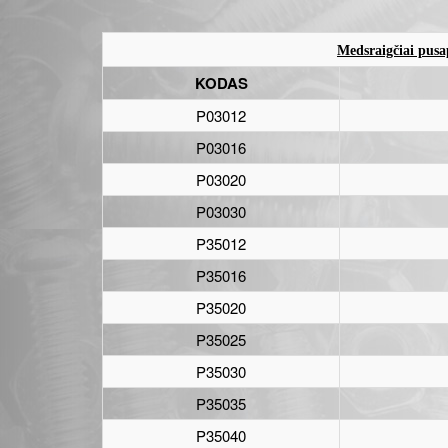
Medsraigčiai pusa
KODAS
P03012
P03016
P03020
P03030
P35012
P35016
P35020
P35025
P35030
P35035
P35040