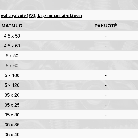
pvalia galvute (PZ), kryžminiam atsuktuvui
MATMUO
PAKUOTĖ
4,5 x 50
-
4,5 x 60
-
5 x 50
-
5 x 60
-
5 x 100
-
5 x 120
-
35 x 20
-
35 x 25
-
35 x 30
-
35 x 35
-
35 x 40
-