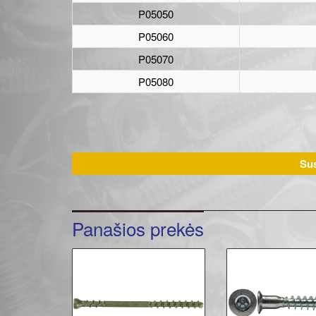
P05050
P05060
P05070
P05080
Sus
Panašios prekės