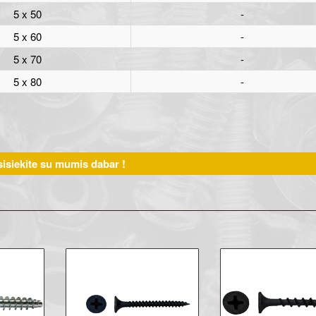
5 x 50
-
5 x 60
-
5 x 70
-
5 x 80
-
isiekite su mumis dabar !