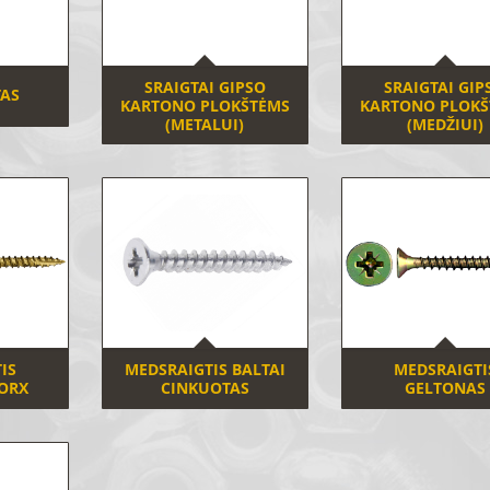
SRAIGTAI GIPSO
SRAIGTAI GIP
AS
KARTONO PLOKŠTĖMS
KARTONO PLOKŠ
(METALUI)
(MEDŽIUI)
IS
MEDSRAIGTIS BALTAI
MEDSRAIGTI
ORX
CINKUOTAS
GELTONAS