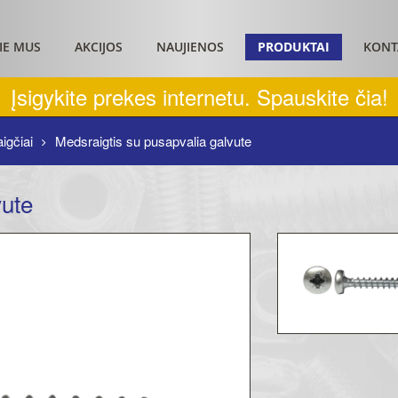
IE MUS
AKCIJOS
NAUJIENOS
PRODUKTAI
KONT
Įsigykite prekes internetu. Spauskite čia!
igčiai
Medsraigtis su pusapvalia galvute
vute