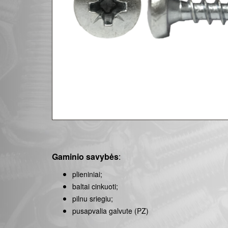
Gaminio savybės
:
plieniniai;
baltai cinkuoti;
pilnu sriegiu;
pusapvalia galvute (PZ)