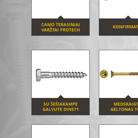
CAMO TERASINIAI
KONFIRMAT
VARŽTAI PROTECH
SU ŠEŠIAKAMPE
MEDSRAIGT
GALVUTE DIN571
GELTONAS T