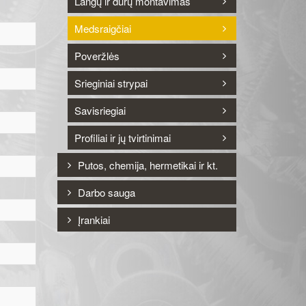
Langų ir durų montavimas
Medsraigčiai
Poveržlės
Srieginiai strypai
Savisriegiai
Profiliai ir jų tvirtinimai
Putos, chemija, hermetikai ir kt.
Darbo sauga
Įrankiai