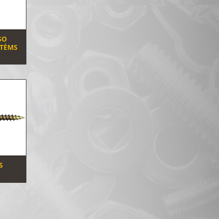
SO
TĖMS
S