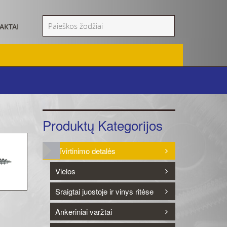
AKTAI
Produktų Kategorijos
Tvirtinimo detalės
Vielos
Sraigtai juostoje ir vinys ritėse
Ankeriniai varžtai