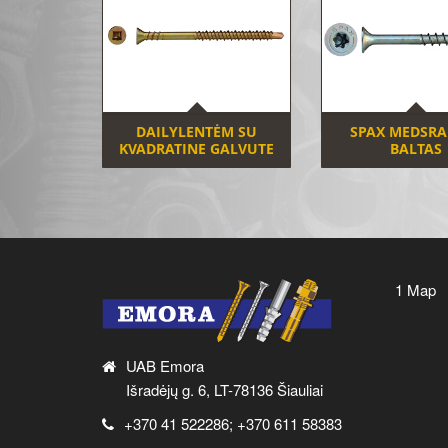
DAILYLENTĖM SU
SPAX MEDSRA
KVADRATINE GALVUTE
BALTAS
1 Map
UAB Emora
Išradėjų g. 6, LT-78136 Šiauliai
+370 41 522286; +370 611 58383