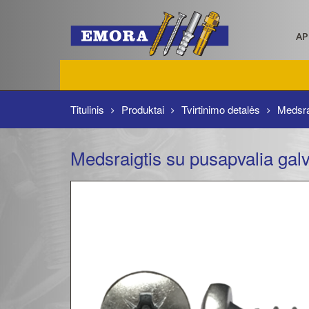
AP
Titulinis
Produktai
Tvirtinimo detalės
Medsra
Medsraigtis su pusapvalia gal