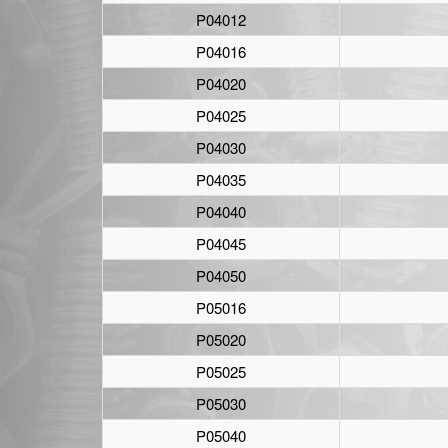
P04012
P04016
P04020
P04025
P04030
P04035
P04040
P04045
P04050
P05016
P05020
P05025
P05030
P05040