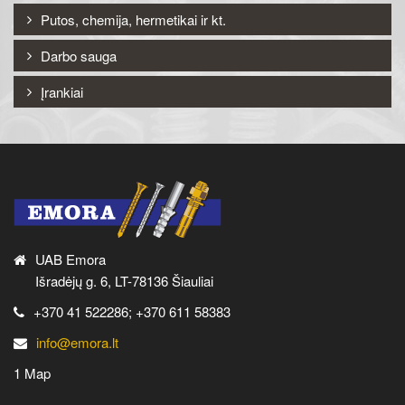
Putos, chemija, hermetikai ir kt.
Darbo sauga
Įrankiai
UAB Emora
Išradėjų g. 6, LT-78136 Šiauliai
+370 41 522286; +370 611 58383
info@emora.lt
1 Map