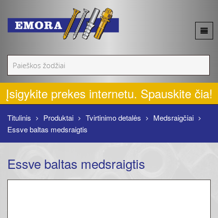
Apie mus
Akcijos
Įsigykite prekes internetu. Spauskite čia!
Naujienos
Titulinis
Produktai
Tvirtinimo detalės
Medsraigčiai
Essve baltas medsraigtis
Produktai
Essve baltas medsraigtis
Kontaktai