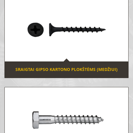
SRAIGTAI GIPSO KARTONO PLOKŠTĖMS (MEDŽIUI)