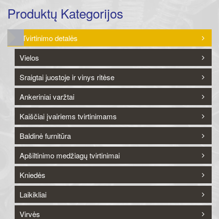
Produktų Kategorijos
Tvirtinimo detalės
Vielos
Sraigtai juostoje ir vinys ritėse
Ankeriniai varžtai
Kaiščiai įvairiems tvirtinimams
Baldinė furnitūra
Apšiltinimo medžiagų tvirtinimai
Kniedės
Laikikliai
Virvės